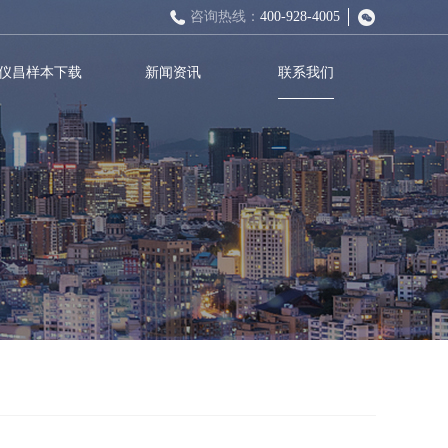
咨询热线：
400-928-4005
仪昌样本下载
新闻资讯
联系我们