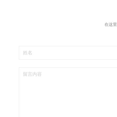
在这里
姓名
留言内容