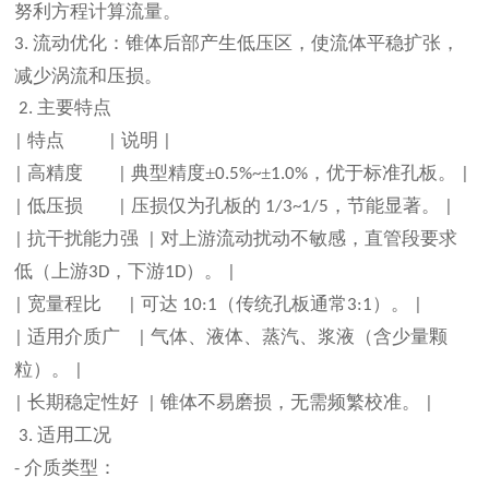
努利方程计算流量。
流动优化：锥体后部产生低压区，使流体平稳扩张，
3.
减少涡流和压损。
主要特点
2.
特点
说明
|
|
|
高精度
典型精度±
±
，优于标准孔板。
|
|
0.5%~
1.0%
|
低压损
压损仅为孔板的
，节能显著。
|
|
1/3~1/5
|
抗干扰能力强
对上游流动扰动不敏感，直管段要求
|
|
低（上游
，下游
）。
3D
1D
|
宽量程比
可达
（传统孔板通常
）。
|
|
10:1
3:1
|
适用介质广
气体、液体、蒸汽、浆液（含少量颗
|
|
粒）。
|
长期稳定性好
锥体不易磨损，无需频繁校准。
|
|
|
适用工况
3.
介质类型：
-